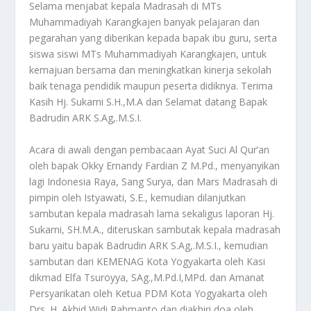
Selama menjabat kepala Madrasah di MTs
Muhammadiyah Karangkajen banyak pelajaran dan
pegarahan yang diberikan kepada bapak ibu guru, serta
siswa siswi MTs Muhammadiyah Karangkajen, untuk
kemajuan bersama dan meningkatkan kinerja sekolah
baik tenaga pendidik maupun peserta didiknya. Terima
Kasih Hj. Sukarni S.H.,M.A dan Selamat datang Bapak
Badrudin ARK S.Ag,.M.S.I.
Acara di awali dengan pembacaan Ayat Suci Al Qur’an
oleh bapak Okky Ernandy Fardian Z M.Pd., menyanyikan
lagi Indonesia Raya, Sang Surya, dan Mars Madrasah di
pimpin oleh Istyawati, S.E., kemudian dilanjutkan
sambutan kepala madrasah lama sekaligus laporan Hj.
Sukarni, SH.M.A., diteruskan sambutak kepala madrasah
baru yaitu bapak Badrudin ARK S.Ag,.M.S.I., kemudian
sambutan dari KEMENAG Kota Yogyakarta oleh Kasi
dikmad Elfa Tsuroyya, SAg.,M.Pd.I,MPd. dan Amanat
Persyarikatan oleh Ketua PDM Kota Yogyakarta oleh
Drs. H. Akhid Widi Rahmanto dan diakhiri doa oleh