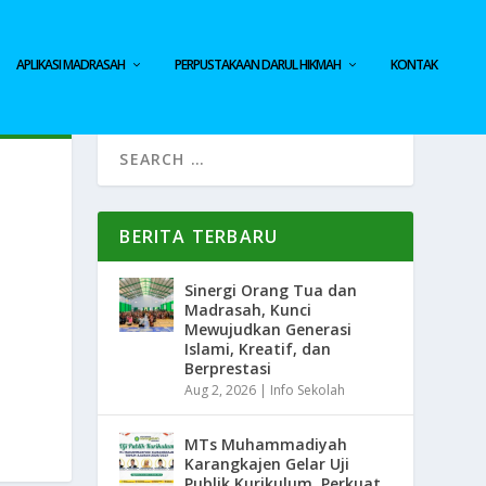
APLIKASI MADRASAH
PERPUSTAKAAN DARUL HIKMAH
KONTAK
BERITA TERBARU
Sinergi Orang Tua dan
Madrasah, Kunci
Mewujudkan Generasi
Islami, Kreatif, dan
Berprestasi
Aug 2, 2026
|
Info Sekolah
MTs Muhammadiyah
Karangkajen Gelar Uji
Publik Kurikulum, Perkuat