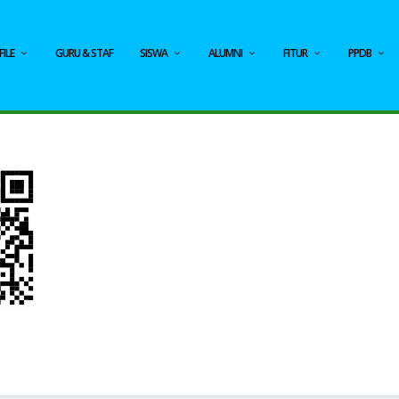
ILE
GURU & STAF
SISWA
ALUMNI
FITUR
PPDB