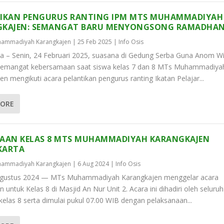
IKAN PENGURUS RANTING IPM MTS MUHAMMADIYAH
GKAJEN: SEMANGAT BARU MENYONGSONG RAMADHA
ammadiyah Karangkajen
|
25 Feb 2025
|
Info Osis
a – Senin, 24 Februari 2025, suasana di Gedung Serba Guna Anom W
 semangat kebersamaan saat siswa kelas 7 dan 8 MTs Muhammadiya
en mengikuti acara pelantikan pengurus ranting Ikatan Pelajar...
MORE
AAN KELAS 8 MTS MUHAMMADIYAH KARANGKAJEN
KARTA
ammadiyah Karangkajen
|
6 Aug 2024
|
Info Osis
 Agustus 2024 — MTs Muhammadiyah Karangkajen menggelar acara
untuk Kelas 8 di Masjid An Nur Unit 2. Acara ini dihadiri oleh seluru
 kelas 8 serta dimulai pukul 07.00 WIB dengan pelaksanaan...