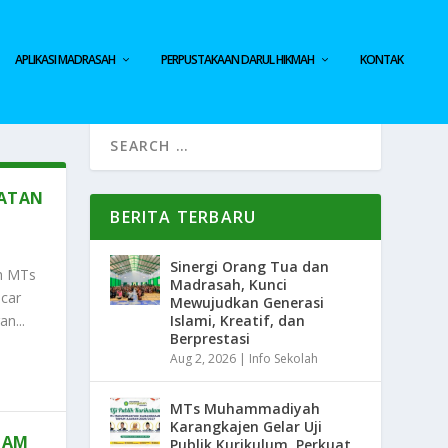
APLIKASI MADRASAH
PERPUSTAKAAN DARUL HIKMAH
KONTAK
IATAN
BERITA TERBARU
Sinergi Orang Tua dan
ah MTs
Madrasah, Kunci
car
Mewujudkan Generasi
n...
Islami, Kreatif, dan
Berprestasi
Aug 2, 2026
|
Info Sekolah
MTs Muhammadiyah
Karangkajen Gelar Uji
NAM
Publik Kurikulum, Perkuat