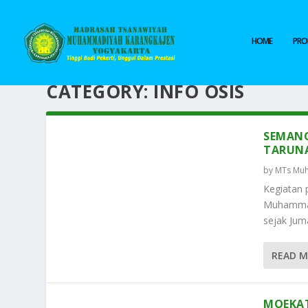
HOME
PROF
CATEGORY:
INFO OSIS
SEMANG
TARUNA
by
MTs Muh
Kegiatan
Muhammad
sejak Jum
READ 
MOEKAT