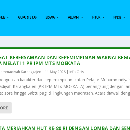
ILE
GURU & STAF
SISWA
ALUMNI
FITUR
PPDB
AT KEBERSAMAAN DAN KEPEMIMPINAN WARNAI KEG
 MELATI 1 PR IPM MTS MOEKATA
ammadiyah Karangkajen
|
11 May 2026
|
Info Osis
 penguatan karakter dan kepemimpinan Ikatan Pelajar Muhammadiy
iyah Karangkajen (PR IPM MTs MOEKATA) berlangsung dengan lan
at sore hingga Sabtu pagi di lingkungan madrasah. Acara diawali denga
MORE
A MERIAHKAN HUT KE-80 RI DENGAN LOMBA DAN SE