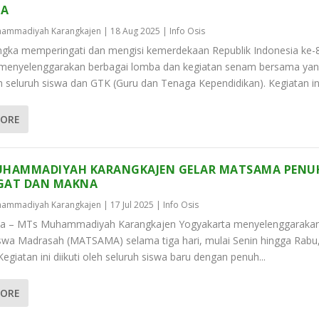
MA
ammadiyah Karangkajen
|
18 Aug 2025
|
Info Osis
gka memperingati dan mengisi kemerdekaan Republik Indonesia ke-
menyelenggarakan berbagai lomba dan kegiatan senam bersama ya
eh seluruh siswa dan GTK (Guru dan Tenaga Kependidikan). Kegiatan ini
MORE
UHAMMADIYAH KARANGKAJEN GELAR MATSAMA PENU
GAT DAN MAKNA
ammadiyah Karangkajen
|
17 Jul 2025
|
Info Osis
ta – MTs Muhammadiyah Karangkajen Yogyakarta menyelenggaraka
iswa Madrasah (MATSAMA) selama tiga hari, mulai Senin hingga Rabu
 Kegiatan ini diikuti oleh seluruh siswa baru dengan penuh...
MORE