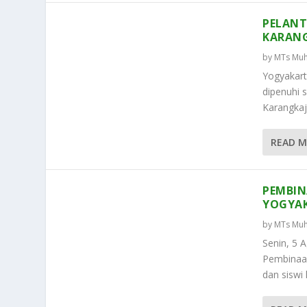
PELANT
KARAN
by
MTs Muh
Yogyakart
dipenuhi
Karangkaj
READ 
PEMBIN
YOGYA
by
MTs Muh
Senin, 5
Pembinaan 
dan siswi