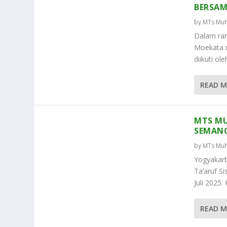
BERSA
by
MTs Muh
Dalam ran
Moekata 
diikuti ol
READ 
MTS M
SEMAN
by
MTs Muh
Yogyakar
Ta’aruf S
Juli 2025.
READ 