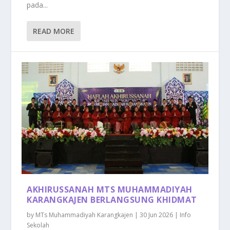
pada...
READ MORE
AKHIRUSSANAH MTS MUHAMMADIYAH
KARANGKAJEN BERLANGSUNG KHIDMAT
by
MTs Muhammadiyah Karangkajen
|
30 Jun 2026
|
Info
Sekolah