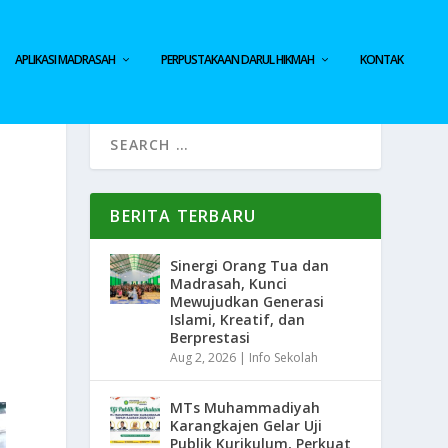
APLIKASI MADRASAH
PERPUSTAKAAN DARUL HIKMAH
KONTAK
BERITA TERBARU
Sinergi Orang Tua dan
Madrasah, Kunci
Mewujudkan Generasi
Islami, Kreatif, dan
Berprestasi
Aug 2, 2026
|
Info Sekolah
MTs Muhammadiyah
Karangkajen Gelar Uji
Publik Kurikulum, Perkuat