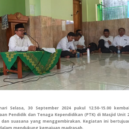
i Selasa, 30 September 2024 pukul 12.50-15.00 kembal
an Pendidik dan Tenaga Kependidikan (PTK) di Masjid Unit 2
 dan suasana yang menggembirakan. Kegiatan ini bertujua
 dalam mendukung kemajuan madrasah.