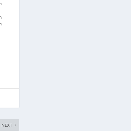
n
h
n
NEXT