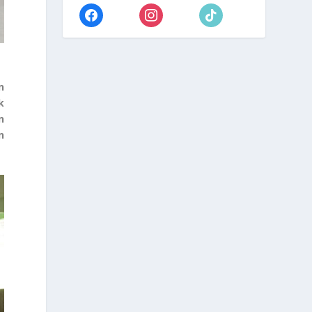
n
k
n
n