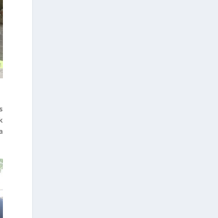
s
k
a