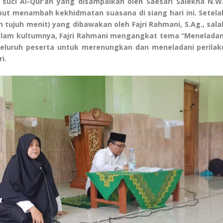
uci Al-Qur’an yang disampaikan oleh Saesari Salekha N.W.
but menambah kekhidmatan suasana di siang hari ini. Setela
h tujuh menit) yang dibawakan oleh Fajri Rahmani, S.Ag., sala
Dalam kultumnya, Fajri Rahmani mengangkat tema “Meneladan
luruh peserta untuk merenungkan dan meneladani perilak
i.