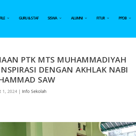
ILE
GURU & STAF
SISWA
ALUMNI
FITUR
PPDB
INAAN PTK MTS MUHAMMADIYAH
NSPIRASI DENGAN AKHLAK NABI
HAMMAD SAW
t 1, 2024
|
Info Sekolah