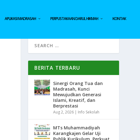
APLIKASI MADRASAH
PERPUSTAKAAN DARUL HIKMAH
KONTAK
BERITA TERBARU
Sinergi Orang Tua dan
Madrasah, Kunci
Mewujudkan Generasi
Islami, Kreatif, dan
Berprestasi
Aug 2, 2026
|
Info Sekolah
MTs Muhammadiyah
Karangkajen Gelar Uji
Publik Kurikulum, Perkuat