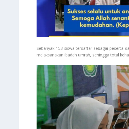
Sebanyak 153 siswa terdaftar sebagai peserta da
melaksanakan ibadah umrah, sehingga total keha