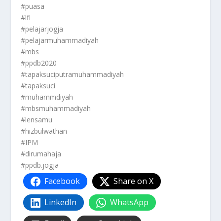
#puasa
#lfl
#pelajarjogja
#pelajarmuhammadiyah
#mbs
#ppdb2020
#tapaksuciputramuhammadiyah
#tapaksuci
#muhammdiyah
#mbsmuhammadiyah
#lensamu
#hizbulwathan
#IPM
#dirumahaja
#ppdb.jogja
Facebook
Share on X
LinkedIn
WhatsApp