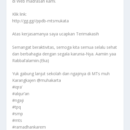
di Web madrasah kami.
Klik link:
http://gg.gg//ppdb-mtsmukata
Atas kerjasamanya saya ucapkan Terimakasih
Semangat beraktivitas, semoga kita semua selalu sehat
dan berbahagia dengan segala karunia-Nya. Aamiin yaa
Rabbal’alamiin.(Eka)
Yuk gabung lanjut sekolah dan ngajinya di MTs muh
Karangkajen @muhakarta
#iqra’
#alqur’an
#ngaji
#tpq
#smp
#mts
#ramadhankarem