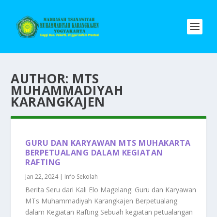
AUTHOR:
MTS
MUHAMMADIYAH
KARANGKAJEN
GURU DAN KARYAWAN MTS MUHAKARTA
BERPETUALANG DALAM KEGIATAN
RAFTING
Jan 22, 2024
|
Info Sekolah
Berita Seru dari Kali Elo Magelang: Guru dan Karyawan
MTs Muhammadiyah Karangkajen Berpetualang
dalam Kegiatan Rafting Sebuah kegiatan petualangan