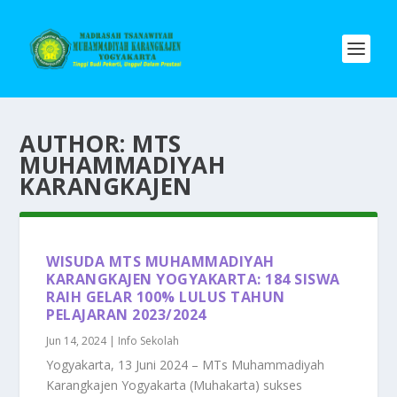
AUTHOR:
MTS
MUHAMMADIYAH
KARANGKAJEN
WISUDA MTS MUHAMMADIYAH
KARANGKAJEN YOGYAKARTA: 184 SISWA
RAIH GELAR 100% LULUS TAHUN
PELAJARAN 2023/2024
Jun 14, 2024
|
Info Sekolah
Yogyakarta, 13 Juni 2024 – MTs Muhammadiyah
Karangkajen Yogyakarta (Muhakarta) sukses